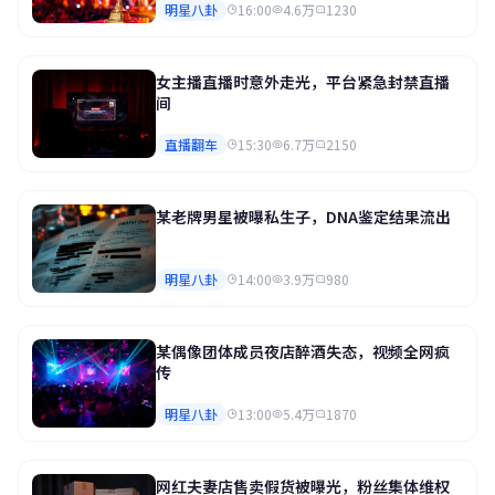
明星八卦
16:00
4.6万
1230
女主播直播时意外走光，平台紧急封禁直播
间
直播翻车
15:30
6.7万
2150
某老牌男星被曝私生子，DNA鉴定结果流出
明星八卦
14:00
3.9万
980
某偶像团体成员夜店醉酒失态，视频全网疯
传
明星八卦
13:00
5.4万
1870
网红夫妻店售卖假货被曝光，粉丝集体维权