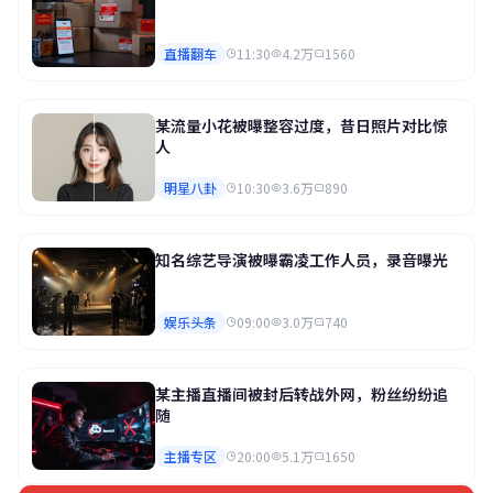
直播翻车
11:30
4.2万
1560
某流量小花被曝整容过度，昔日照片对比惊
人
明星八卦
10:30
3.6万
890
知名综艺导演被曝霸凌工作人员，录音曝光
娱乐头条
09:00
3.0万
740
某主播直播间被封后转战外网，粉丝纷纷追
随
主播专区
20:00
5.1万
1650