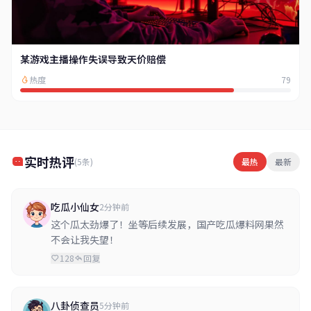
某游戏主播操作失误导致天价赔偿
热度
79
实时热评
(5条)
最热
最新
吃瓜小仙女
2分钟前
这个瓜太劲爆了！坐等后续发展，国产吃瓜爆料网果然
不会让我失望！
128
回复
八卦侦查员
5分钟前