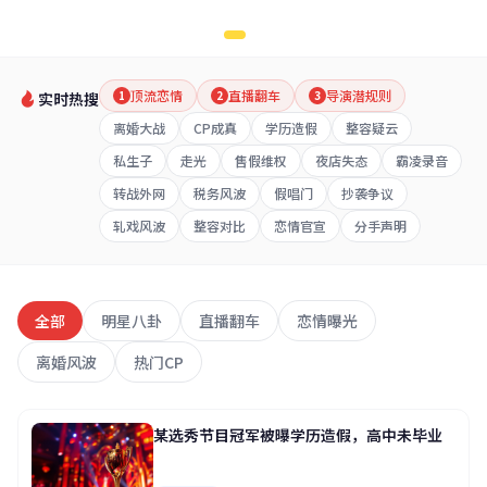
顶流恋情
直播翻车
导演潜规则
1
2
3
实时热搜
离婚大战
CP成真
学历造假
整容疑云
私生子
走光
售假维权
夜店失态
霸凌录音
转战外网
税务风波
假唱门
抄袭争议
轧戏风波
整容对比
恋情官宣
分手声明
全部
明星八卦
直播翻车
恋情曝光
离婚风波
热门CP
某选秀节目冠军被曝学历造假，高中未毕业