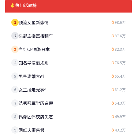
热门话题榜
顶流女星新恋情
1
98.6万
头部主播直播翻车
2
87.6万
当红CP同游日本
3
82.3万
知名导演潜规则
4
76.5万
男星离婚大战
5
65.4万
女主播走光事件
6
61.2万
选秀冠军学历造假
7
54.3万
偶像团体夜店失态
8
49.9万
网红夫妻售假
9
43.2万