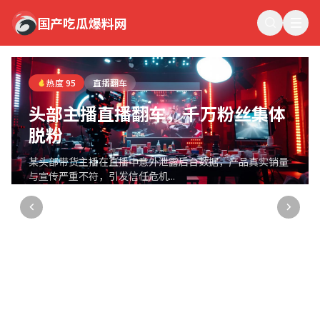
国产吃瓜爆料网
国产吃瓜爆料网
热度 95
直播翻车
头部主播直播翻车，千万粉丝集体
脱粉
某头部带货主播在直播中意外泄露后台数据，产品真实销量
与宣传严重不符，引发信任危机...
直播观察员
2026-05-09 12:15
9.6万