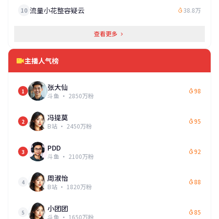
流量小花整容疑云
10
38.8万
查看更多
主播人气榜
张大仙
98
1
斗鱼 · 2850万粉
冯提莫
95
2
B站 · 2450万粉
PDD
92
3
斗鱼 · 2100万粉
周淑怡
88
4
B站 · 1820万粉
小团团
85
5
斗鱼 · 1650万粉